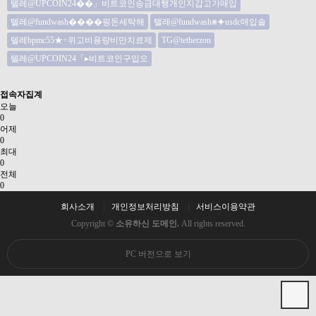
텔레@UPCOIN24��」비트코인송금대행개인지갑고가매입
텔레@fundwash����핑돈세탁해
텔레@fundwash⨳⯌usdc매입솔
텔레bpmc55★÷위고비용량비만치료제
TG@tetherzon
텔레@UPCOIN24「▸비트코인구입오
접속자집계
오늘
0
어제
0
최대
0
전체
0
회사소개
개인정보처리방침
서비스이용약관
Copyright ©
소유하신 도메인.
All rights reserved.
PC 버전으로 보기