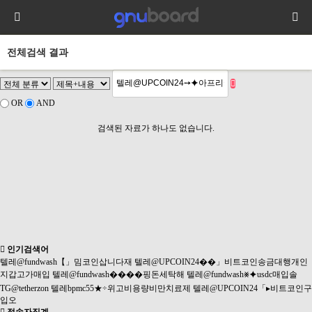
전체검색 결과
OR
AND
검색된 자료가 하나도 없습니다.
인기검색어
텔레@fundwash【」밈코인삽니다재
텔레@UPCOIN24��」비트코인송금대행개인
지갑고가매입
텔레@fundwash����핑돈세탁해
텔레@fundwash⨳⯌usdc매입솔
TG@tetherzon
텔레bpmc55★÷위고비용량비만치료제
텔레@UPCOIN24「▸비트코인구
입오