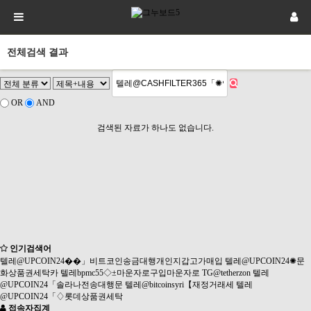
전체검색 결과
OR
AND
검색된 자료가 하나도 없습니다.
인기검색어
텔레@UPCOIN24��」비트코인송금대행개인지갑고가매입
텔레@UPCOIN24✺문
화상품권세탁카
텔레bpmc55◇±마운자로구입마운자로
TG@tetherzon
텔레
@UPCOIN24「솔라나전송대행문
텔레@bitcoinsyri【재정거래세
텔레
@UPCOIN24「♢롯데상품권세탁
접속자집계