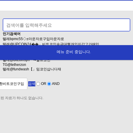
인기검색어
텔레bpmc55◇±마운자로구입마운자로
텔레@UPCOIN24��」비트코인송금대행개인지갑고가매입
텔레@fundwash��✓알트코인퀵거
메뉴 준비 중입니다.
텔레@UPCOIN24「▸비트코인구입오
텔래@bitcoinsyri「➙알트코인
TG@tetherzon
텔레@fundwash【」밈코인삽니다재
검색
OR
AND
된 자료가 하나도 없습니다.