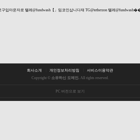
자로구입마운자로
텔레@fundwash【」밈코인삽니다재
TG@tetherzon
텔레@fundwas
회사소개
개인정보처리방침
서비스이용약관
Copyright ©
소유하신 도메인.
All rights reserved.
PC 버전으로 보기