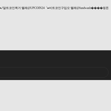
h��✓알트코인퀵거
텔레@UPCOIN24「▸비트코인구입오
텔레@fundwash����핑돈