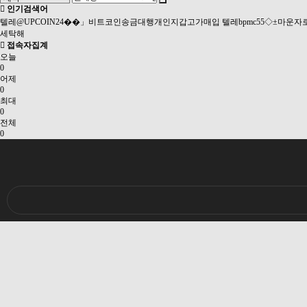
인기검색어
텔레@UPCOIN24��」비트코인송금대행개인지갑고가매입
텔레bpmc55◇±마운
세탁해
접속자집계
오늘
0
어제
0
최대
0
전체
0