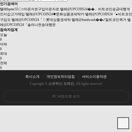
인기검색어
텔레bpmc55◇±마운자로구입마운자로
텔레@UPCOIN24��」비트코인송금대행개
인지갑고가매입
텔레@UPCOIN24✺문화상품권세탁카
텔레@UPCOIN24「▸비트코인
구입오
텔레@UPCOIN24「♢롯데상품권세탁
텔레@fundwash��✓알트코인퀵거
텔
레@UPCOIN24「솔라나전송대행문
접속자집계
오늘
0
어제
0
최대
0
전체
0
회사소개
개인정보처리방침
서비스이용약관
Copyright ©
소유하신 도메인.
All rights reserved.
PC 버전으로 보기