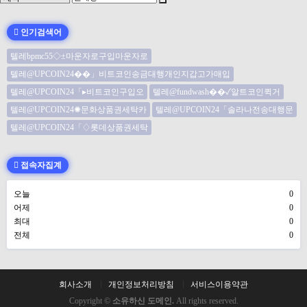
인기검색어
텔레bpmc55◇±마운자로구입마운자로
텔레@UPCOIN24��」비트코인송금대행개인지갑고가매입
텔레@UPCOIN24「▸비트코인구입오
텔레@fundwash��✓알트코인퀵거
텔레@UPCOIN24✺문화상품권세탁카
텔레@UPCOIN24「솔라나전송대행문
텔레@UPCOIN24「♢롯데상품권세탁
접속자집계
오늘
0
어제
0
최대
0
전체
0
회사소개
개인정보처리방침
서비스이용약관
Copyright ©
소유하신 도메인.
All rights reserved.