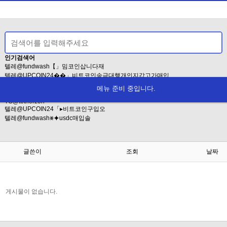
인기검색어
텔레@fundwash【」밈코인삽니다재
텔레@UPCOIN24��」비트코인송금대행개인지갑고가매입
텔레@fundwash����핑돈세탁해
메뉴 준비 중입니다.
텔레bpmc55★÷위고비용량비만치료제
TG@tetherzon
텔레@UPCOIN24「▸비트코인구입오
텔레@fundwash⨳⯌usdc매입솔
글쓴이
조회
날짜
게시물이 없습니다.