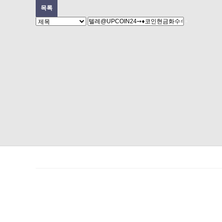
목록
음검색